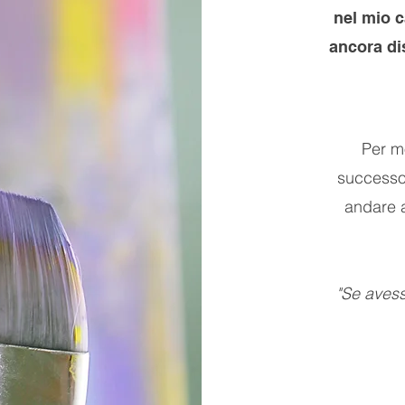
nel mio 
ancora dis
Per mo
successo 
andare a
"Se avessi