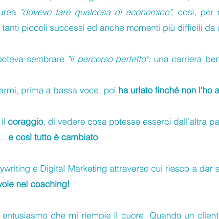
aurea
"dovevo fare qualcosa di economico"
, così, per
anti piccoli successi ed anche momenti più difficili da 
o poteva sembrare
"il percorso perfetto":
una carriera be
rlarmi, prima a bassa voce, poi
ha urlato finché non l'ho 
 il
coraggio
, di vedere cosa potesse esserci dall'altra part
o…
e così tutto è cambiato
.
iting e Digital Marketing attraverso cui riesco a dar 
evole nel coaching!
 entusiasmo che mi riempie il cuore. Quando un client