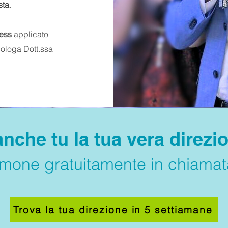
sta
.
ness
applicato
cologa Dott.ssa
anche tu la tua vera direzio
amone gratuitamente in chiamat
Trova la tua direzione in 5 settiamane