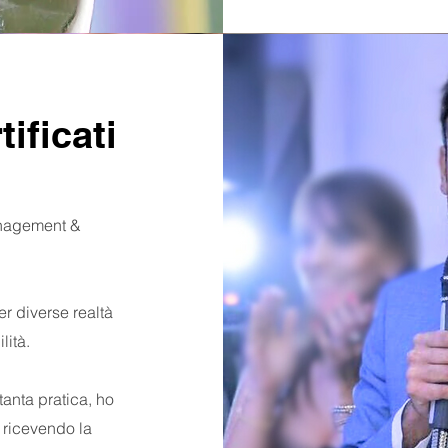
ificati
anagement &
r diverse realtà
lità.
anta pratica, ho
 ricevendo la