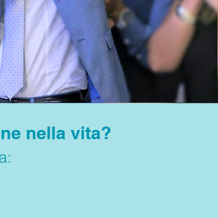
ne nella vita?
a: